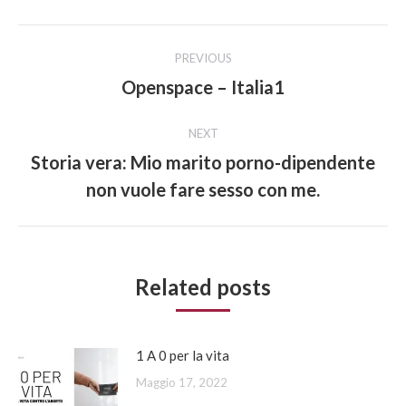
Post
PREVIOUS
navigation
Openspace – Italia1
Previous
post:
NEXT
Storia vera: Mio marito porno-dipendente
Next
non vuole fare sesso con me.
post:
Related posts
1 A 0 per la vita
Maggio 17, 2022