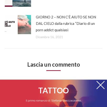
GIORNO 2 – NON C’È AIUTO SE NON
DAL CIELO dalla rubrica “Diario di un
porn addict qualsiasi
Dicembre 16, 2021
Lascia un commento
Devi essere
registrato
per inserire un commento.
TATTOO
Il primo romanzo di Stefania Spezzacatena.