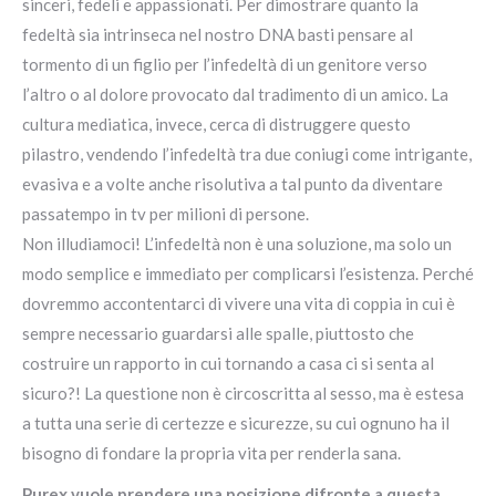
sinceri, fedeli e appassionati. Per dimostrare quanto la
fedeltà sia intrinseca nel nostro DNA basti pensare al
tormento di un figlio per l’infedeltà di un genitore verso
l’altro o al dolore provocato dal tradimento di un amico. La
cultura mediatica, invece, cerca di distruggere questo
pilastro, vendendo l’infedeltà tra due coniugi come intrigante,
evasiva e a volte anche risolutiva a tal punto da diventare
passatempo in tv per milioni di persone.
Non illudiamoci! L’infedeltà non è una soluzione, ma solo un
modo semplice e immediato per complicarsi l’esistenza. Perché
dovremmo accontentarci di vivere una vita di coppia in cui è
sempre necessario guardarsi alle spalle, piuttosto che
costruire un rapporto in cui tornando a casa ci si senta al
sicuro?! La questione non è circoscritta al sesso, ma è estesa
a tutta una serie di certezze e sicurezze, su cui ognuno ha il
bisogno di fondare la propria vita per renderla sana.
Purex vuole prendere una posizione difronte a questa