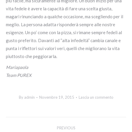
più facile, ma sicuramente la migliore. Un buon inizio per una
vita fedele è avere la capacità di fare una scelta giusta,
magari rinunciando a qualche occasione, ma scegliendo per il
meglio. La persona adatta risponderà sempre alle nostre
esigenze. Un po’ come con la pizza, si rimane sempre fedeli al
gusto preferito. Davanti ad “alta infedeltà” cambia canale e
punta i riflettori sui valori veri, quelli che migliorano la vita
piuttosto che peggiorarla.
Mariapaola
Team PUREX
By
admin
Novembre 19, 2015
Lascia un commento
Post
PREVIOUS