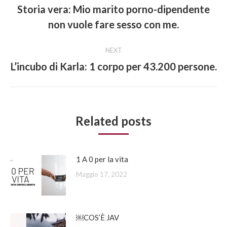
navigation
Storia vera: Mio marito porno-dipendente
Previous
non vuole fare sesso con me.
post:
NEXT
L’incubo di Karla: 1 corpo per 43.200 persone.
Next
post:
Related posts
1 A 0 per la vita
Maggio 17, 2022
￼COS’È JAV