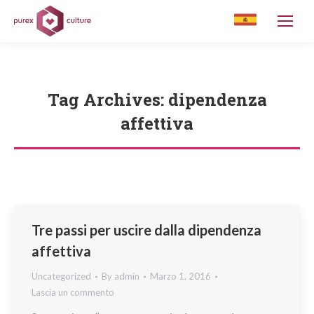
Tag Archives:
dipendenza
affettiva
You are here:
Tre passi per uscire dalla dipendenza
affettiva
Uncategorized
By
admin
Marzo 1, 2016
Lascia un commento