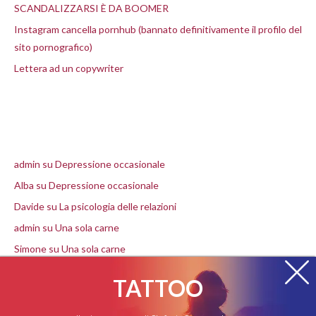
SCANDALIZZARSI È DA BOOMER
Instagram cancella pornhub (bannato definitivamente il profilo del
sito pornografico)
Lettera ad un copywriter
Commenti recenti
admin
su
Depressione occasionale
Alba
su
Depressione occasionale
Davide
su
La psicologia delle relazioni
admin
su
Una sola carne
Simone
su
Una sola carne
TATTOO