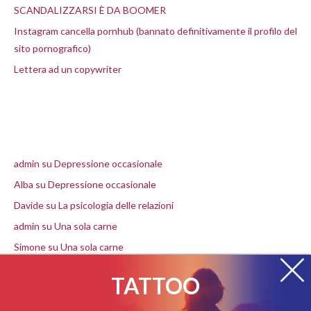
SCANDALIZZARSI È DA BOOMER
Instagram cancella pornhub (bannato definitivamente il profilo del
sito pornografico)
Lettera ad un copywriter
Commenti recenti
admin
su
Depressione occasionale
Alba
su
Depressione occasionale
Davide
su
La psicologia delle relazioni
admin
su
Una sola carne
Simone
su
Una sola carne
TATTOO