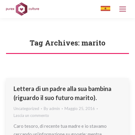
Tag Archives:
marito
You are here:
Lettera di un padre alla sua bambina
(riguardo il suo futuro marito).
Uncategorized
By
admin
Maggio 25, 2016
Lascia un commento
Caro tesoro, di recente tua madre e io stavamo
cercando un’informazione su google; mentre