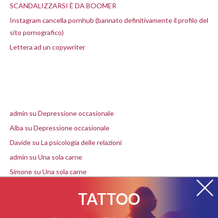
SCANDALIZZARSI È DA BOOMER
Instagram cancella pornhub (bannato definitivamente il profilo del
sito pornografico)
Lettera ad un copywriter
Commenti recenti
admin
su
Depressione occasionale
Alba
su
Depressione occasionale
Davide
su
La psicologia delle relazioni
admin
su
Una sola carne
Simone
su
Una sola carne
TATTOO