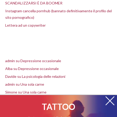
SCANDALIZZARSI È DA BOOMER
Instagram cancella pornhub (bannato definitivamente il profilo del
sito pornografico)
Lettera ad un copywriter
Commenti recenti
admin
su
Depressione occasionale
Alba
su
Depressione occasionale
Davide
su
La psicologia delle relazioni
admin
su
Una sola carne
Simone
su
Una sola carne
TATTOO