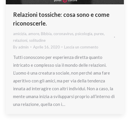
Relazioni tossiche: cosa sono e come
riconoscerle.
amicizia
,
amore
,
Bibbia
,
coronavirus
,
psicologia
,
purex
,
relazioni
,
solitudine
By
admin
Aprile 16, 2020
Lascia un commento
Tutti conoscono per esperienza diretta quanto
intricato e complesso sia il mondo delle relazioni.
L’uomo è una creatura sociale, non perché ama fare
aperitivo con gli amici, ma per via della tendenza
innata ad interagire con altri individui. Non a caso, la
mente umana inizia a svilupparsi proprio all’interno di
una relazione, quella con i…