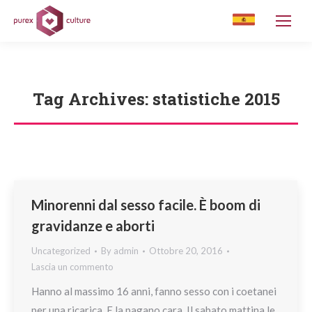
Tag Archives:
statistiche 2015
You are here:
Minorenni dal sesso facile. È boom di
gravidanze e aborti
Uncategorized
By
admin
Ottobre 20, 2016
Lascia un commento
Hanno al massimo 16 anni, fanno sesso con i coetanei
per una ricarica. E la pagano cara. Il sabato mattina le