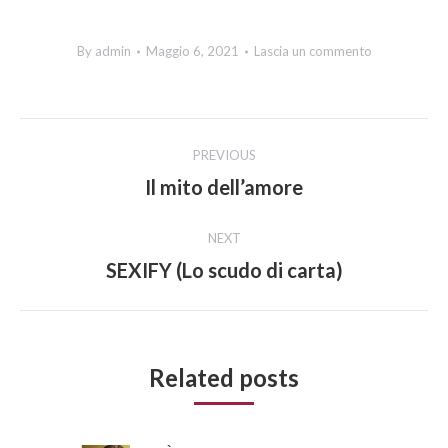
By
admin
Maggio 6, 2021
Lascia un commento
Post
PREVIOUS
navigation
Il mito dell’amore
Previous
post:
NEXT
SEXIFY (Lo scudo di carta)
Next
post:
Related posts