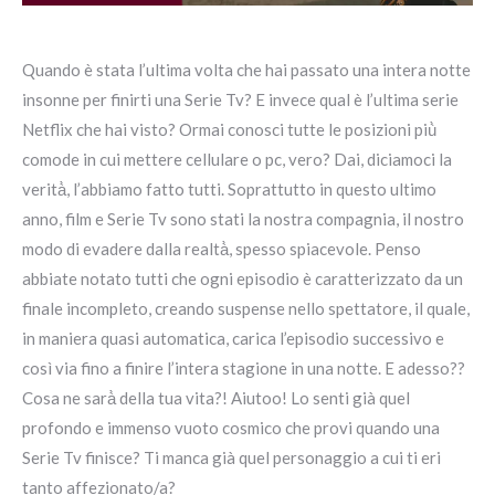
Quando è stata l’ultima volta che hai passato una intera notte
insonne per finirti una Serie Tv? E invece qual è l’ultima serie
Netflix che hai visto? Ormai conosci tutte le posizioni più̀
comode in cui mettere cellulare o pc, vero? Dai, diciamoci la
verità̀, l’abbiamo fatto tutti. Soprattutto in questo ultimo
anno, film e Serie Tv sono stati la nostra compagnia, il nostro
modo di evadere dalla realtà̀, spesso spiacevole. Penso
abbiate notato tutti che ogni episodio è caratterizzato da un
finale incompleto, creando suspense nello spettatore, il quale,
in maniera quasi automatica, carica l’episodio successivo e
così via fino a finire l’intera stagione in una notte. E adesso??
Cosa ne sarà̀ della tua vita?! Aiutoo! Lo senti già quel
profondo e immenso vuoto cosmico che provi quando una
Serie Tv finisce? Ti manca già quel personaggio a cui ti eri
tanto affezionato/a?