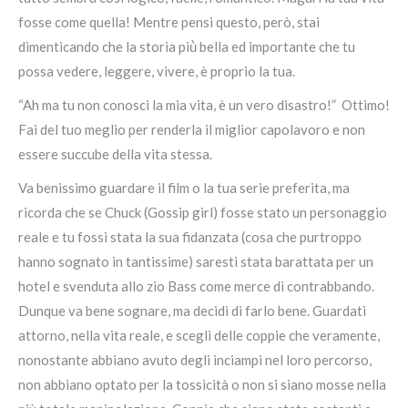
fosse come quella! Mentre pensi questo, però, stai
dimenticando che la storia più̀ bella ed importante che tu
possa vedere, leggere, vivere, è proprio la tua.
“Ah ma tu non conosci la mia vita, è un vero disastro!” Ottimo!
Fai del tuo meglio per renderla il miglior capolavoro e non
essere succube della vita stessa.
Va benissimo guardare il film o la tua serie preferita, ma
ricorda che se Chuck (Gossip girl) fosse stato un personaggio
reale e tu fossi stata la sua fidanzata (cosa che purtroppo
hanno sognato in tantissime) saresti stata barattata per un
hotel e svenduta allo zio Bass come merce di contrabbando.
Dunque va bene sognare, ma decidi di farlo bene. Guardati
attorno, nella vita reale, e scegli delle coppie che veramente,
nonostante abbiano avuto degli inciampi nel loro percorso,
non abbiano optato per la tossicità o non si siano mosse nella