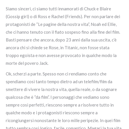
Siamo sinceri, ci siamo tutti innamorati di Chuck e Blaire
(Gossip girl) o di Ross e Rachel (Friends). Per non parlare dei
protagonisti de “Le pagine della nostra vita”, Noah ed Ellie,
che ci hanno tenuto con il fiato sospeso fino alla fine del film.
Basti pensare che ancora, dopo 23 anni dalla sua uscita, c’è
ancora chi si chiede se Rose, in Titanic, non fosse stata
troppo egoista e non avesse provocato in qualche modo la
morte del povero Jack.
Ok, scherzi a parte. Spesso non ci rendiamo conto che
spendiamo così tanto tempo dietro ad un telefilm/film da
smettere di vivere la nostra vita, quella reale, o da sognare
qualcosa che è “da film”. I personaggi che vediamo sono
sempre così perfetti, riescono sempre a risolvere tutto in
qualche modo e i protagonisti riescono sempre a
ricongiungersi nonostante le loro mille peripezie. In quei film
tutto sembra così logico, facile, romantico. Magari la tua vita