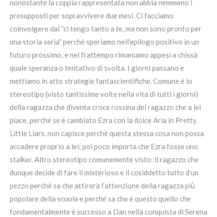
nonostante la coppia rappresentata non abbia nemmeno i
presupposti per sopravvivere due mesi. Ci facciamo
coinvolgere dal “ci tengo tanto a te, ma non sono pronto per
una storia seria” perché speriamo nell’epilogo positivo in un
futuro prossimo, e nel frattempo rimaniamo appesi a chissà
quale speranza o tentativo di svolta. I giorni passano e
mettiamo in atto strategie fantascientifiche. Comune è lo
stereotipo (visto tantissime volte nella vita di tutti i giorni)
della ragazza che diventa croce rossina del ragazzo che a lei
piace, perché se è cambiato Ezra con la dolce Aria in Pretty
Little Liars, non capisce perché questa stessa cosa non possa
accadere proprio a lei; poi poco importa che Ezra fosse uno
stalker. Altro stereotipo comunemente visto: il ragazzo che
dunque decide di fare il misterioso e il cosiddetto tutto d’un
pezzo perché sa che attirerà l’attenzione della ragazza più̀
popolare della scuola e perché sa che è questo quello che
fondamentalmente è successo a Dan nella conquista di Serena