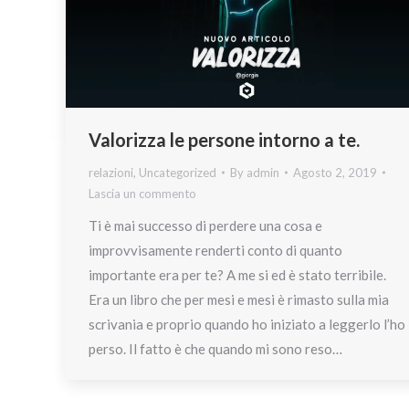
Valorizza le persone intorno a te.
relazioni
,
Uncategorized
By
admin
Agosto 2, 2019
Lascia un commento
Ti è mai successo di perdere una cosa e
improvvisamente renderti conto di quanto
importante era per te? A me si ed è stato terribile.
Era un libro che per mesi e mesi è rimasto sulla mia
scrivania e proprio quando ho iniziato a leggerlo l’ho
perso. Il fatto è che quando mi sono reso…