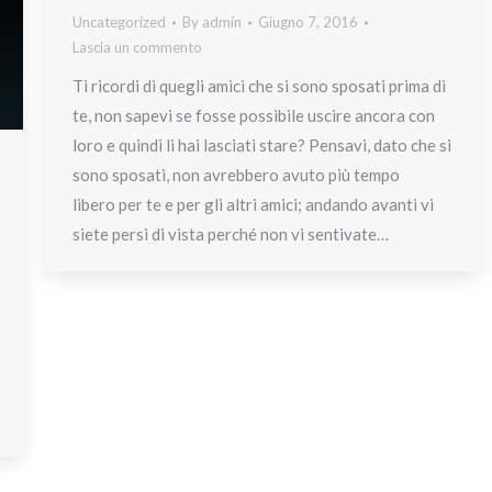
Uncategorized
By
admin
Giugno 7, 2016
Lascia un commento
Ti ricordi di quegli amici che si sono sposati prima di
te, non sapevi se fosse possibile uscire ancora con
loro e quindi li hai lasciati stare? Pensavi, dato che si
sono sposati, non avrebbero avuto più tempo
libero per te e per gli altri amici; andando avanti vi
siete persi di vista perché non vi sentivate…