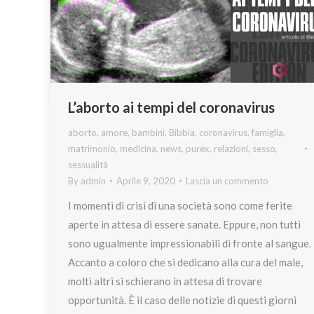
L’aborto ai tempi del coronavirus
aborto
,
amore
,
bambini
,
Bibbia
,
coronavirus
,
famiglia
,
matrimonio
,
medicina
,
news
,
purex
,
relazioni
,
sesso
,
sessualità
By
admin
Aprile 9, 2020
Lascia un commento
I momenti di crisi di una società sono come ferite
aperte in attesa di essere sanate. Eppure, non tutti
sono ugualmente impressionabili di fronte al sangue.
Accanto a coloro che si dedicano alla cura del male,
molti altri si schierano in attesa di trovare
opportunità. È il caso delle notizie di questi giorni