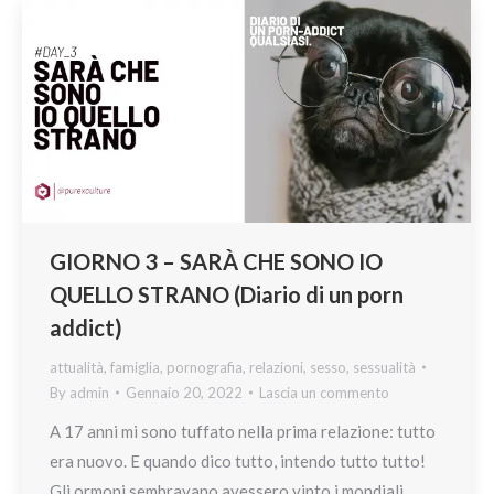
GIORNO 3 – SARÀ CHE SONO IO
QUELLO STRANO (Diario di un porn
addict)
attualità
,
famiglia
,
pornografia
,
relazioni
,
sesso
,
sessualità
By
admin
Gennaio 20, 2022
Lascia un commento
A 17 anni mi sono tuffato nella prima relazione: tutto
era nuovo. E quando dico tutto, intendo tutto tutto!
Gli ormoni sembravano avessero vinto i mondiali,