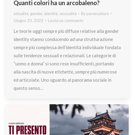
Quanti colori ha un arcobaleno?
attualità
,
gender
,
identità
,
sessualità
By
purexculture
Giugno 23, 2022
Lascia un commento
Le teorie oggi sempre più diffuse relative alla gender
identity stanno conducendo ad una strutturazione
sempre più complessa dell’identità individuale fondata
sulle tendenze sessuali e relazionali. Le categorie di
“uomo e donna” si sono rese insufficienti, portando
alla nascita di nuove etichette, sempre più numerose
ed articolate. Uno sguardo al panorama sociale in
questo senso…