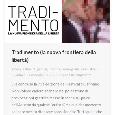
Tradimento (la nuova frontiera della
libertà)
amore
,
attualità
,
gender
,
identità
,
pornografia
,
sessualità
By
admin
Febbraio 13, 2023
Lascia un commento
Si è conclusa la 73a edizione del Festival di Sanremo.
Non volevo cadere anche io nel polpettone di
provocazioni gratuite messo in scena sul palco
dell’Ariston da qualche “artista”, ma qualche momento
saliente merita di essere approfondito.Tutti quelli che