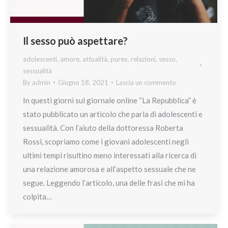
Il sesso può aspettare?
adolescenti
,
amore
,
attualità
,
purex
,
relazioni
,
sesso
,
sessualità
By
admin
Giugno 18, 2021
Lascia un commento
In questi giorni sul giornale online “La Repubblica” è
stato pubblicato un articolo che parla di adolescenti e
sessualità. Con l’aiuto della dottoressa Roberta
Rossi, scopriamo come i giovani adolescenti negli
ultimi tempi risultino meno interessati alla ricerca di
una relazione amorosa e all’aspetto sessuale che ne
segue. Leggendo l’articolo, una delle frasi che mi ha
colpita…