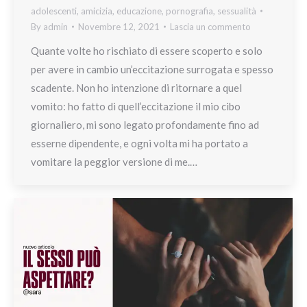
adolescenti
,
amicizia
,
educazione
,
pornografia
,
sessualità
By
admin
Novembre 12, 2021
Lascia un commento
Quante volte ho rischiato di essere scoperto e solo
per avere in cambio un’eccitazione surrogata e spesso
scadente. Non ho intenzione di ritornare a quel
vomito: ho fatto di quell’eccitazione il mio cibo
giornaliero, mi sono legato profondamente fino ad
esserne dipendente, e ogni volta mi ha portato a
vomitare la peggior versione di me.…