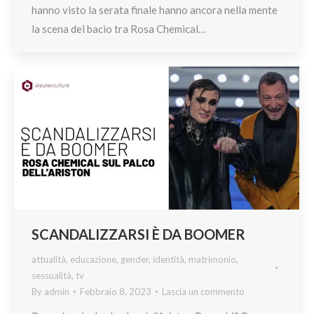
hanno visto la serata finale hanno ancora nella mente
la scena del bacio tra Rosa Chemical…
SCANDALIZZARSI È DA BOOMER
attualità
,
educazione
,
gender
,
identità
,
matrimonio
,
sessualità
,
tv
By
admin
Febbraio 8, 2023
Lascia un commento