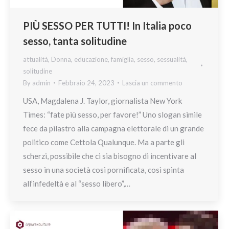
PIÙ SESSO PER TUTTI! In Italia poco
sesso, tanta solitudine
attualità
,
Donna
,
educazione
,
famiglia
,
sesso
,
sessualità
,
solitudine
By
admin
Febbraio 24, 2023
Lascia un commento
USA, Magdalena J. Taylor, giornalista New York
Times: “fate più sesso, per favore!” Uno slogan simile
fece da pilastro alla campagna elettorale di un grande
politico come Cettola Qualunque. Ma a parte gli
scherzi, possibile che ci sia bisogno di incentivare al
sesso in una società così pornificata, così spinta
all’infedeltà e al “sesso libero”,…