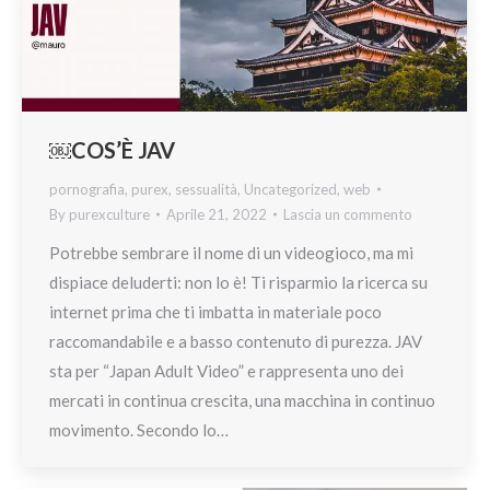
￼COS’È JAV
pornografia
,
purex
,
sessualità
,
Uncategorized
,
web
By
purexculture
Aprile 21, 2022
Lascia un commento
Potrebbe sembrare il nome di un videogioco, ma mi
dispiace deluderti: non lo è! Ti risparmio la ricerca su
internet prima che ti imbatta in materiale poco
raccomandabile e a basso contenuto di purezza. JAV
sta per “Japan Adult Video” e rappresenta uno dei
mercati in continua crescita, una macchina in continuo
movimento. Secondo lo…