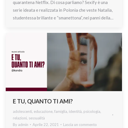
quarantena Netflix. Di cosa parliamo? Sexify è una
serie ideata e realizzata in Polonia che veste Natalia,
studentessa brillante e “smanettona”, nei panni della…
E TU, QUANTO TI AMI?
adolescenti
,
educazione
,
famiglia
,
identità
,
psicologia
,
relazioni
,
sessualità
By
admin
Aprile 22, 2021
Lascia un commento