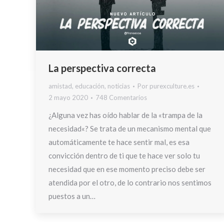
La perspectiva correcta
amistad
,
educación
,
noticias
Por
purexculture.es
2 mayo 2020
748 Comentarios
¿Alguna vez has oído hablar de la «trampa de la
necesidad«? Se trata de un mecanismo mental que
automáticamente te hace sentir mal, es esa
convicción dentro de ti que te hace ver solo tu
necesidad que en ese momento preciso debe ser
atendida por el otro, de lo contrario nos sentimos
puestos a un…