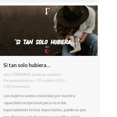
Si tan solo hubiera…
alma
,
FEMENINAS
,
purex.es
,
santidad
Por
purexculture.es
25 octubre 2020
104 Comentarios
Las mujeres somos conocidas por nuestra
capacidad excepcional para recordar,
especialmente fechas importantes, palabras que
nos dijeron y aún de manera específica, cómo