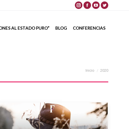
Instagram
Facebook
YouTube
Twitter
page
page
page
page
opens
opens
opens
opens
IONES AL ESTADO PURO”
BLOG
CONFERENCIAS
in
in
in
in
new
new
new
new
window
window
window
window
Estás aquí:
Inicio
2020