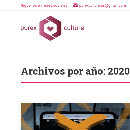
Síguenos en redes sociales
purexculture.es@gmail.com
Archivos por año:
2020