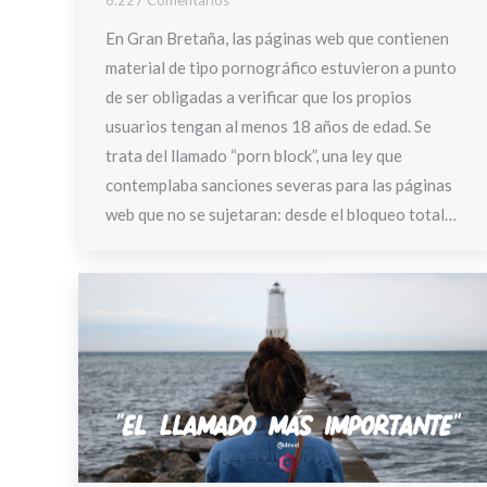
6.227 Comentarios
En Gran Bretaña, las páginas web que contienen
material de tipo pornográfico estuvieron a punto
de ser obligadas a verificar que los propios
usuarios tengan al menos 18 años de edad. Se
trata del llamado “porn block”, una ley que
contemplaba sanciones severas para las páginas
web que no se sujetaran: desde el bloqueo total…