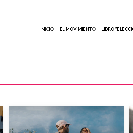
INICIO
EL MOVIMIENTO
LIBRO “ELECC