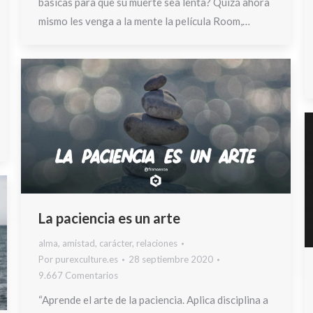
básicas para que su muerte sea lenta? Quizá ahora
mismo les venga a la mente la película Room,…
La paciencia es un arte
alma
,
amistad
,
carácter
,
relaciones
Por
purexculture.es
28 septiembre 2020
9.667 Comentarios
“Aprende el arte de la paciencia. Aplica disciplina a