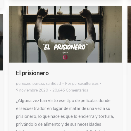
El prisionero
purex.es
,
pureza
,
santidad
Por
purexculture.es
9 noviembre 2020
20.645 Comentarios
¿Alguna vez han visto ese tipo de películas donde
el secuestrador en lugar de matar de una vez a su
prisionero, lo que hace es que lo encierra y tortura,
privándolo de alimento y de sus necesidades