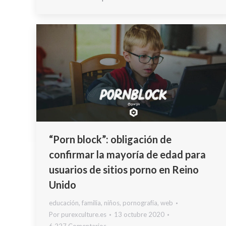
“Porn block”: obligación de
confirmar la mayoría de edad para
usuarios de sitios porno en Reino
Unido
educación
,
familia
,
niños
,
pornografía
,
web
Por
purexculture.es
13 octubre 2020