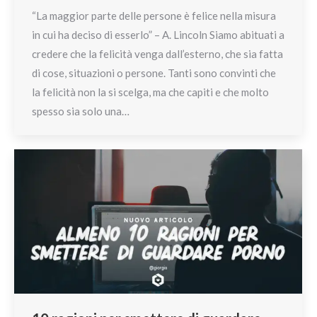
“La maggior parte delle persone è felice nella misura
in cui ha deciso di esserlo” – A. Lincoln Siamo abituati a
credere che la felicità venga dall’esterno, che sia fatta
di cose, situazioni o persone. Tanti sono convinti che
la felicità non la si scelga, ma che capiti e che molto
spesso sia solo una…