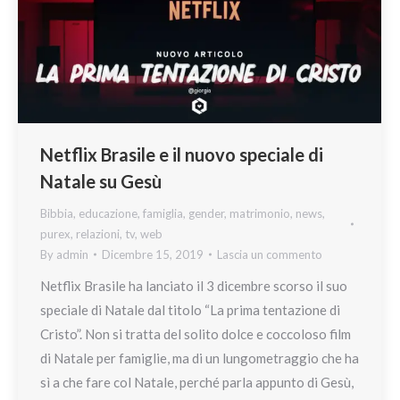
Netflix Brasile e il nuovo speciale di
Natale su Gesù
Bibbia
,
educazione
,
famiglia
,
gender
,
matrimonio
,
news
,
purex
,
relazioni
,
tv
,
web
By
admin
Dicembre 15, 2019
Lascia un commento
Netflix Brasile ha lanciato il 3 dicembre scorso il suo
speciale di Natale dal titolo “La prima tentazione di
Cristo”. Non si tratta del solito dolce e coccoloso film
di Natale per famiglie, ma di un lungometraggio che ha
sì a che fare col Natale, perché parla appunto di Gesù,