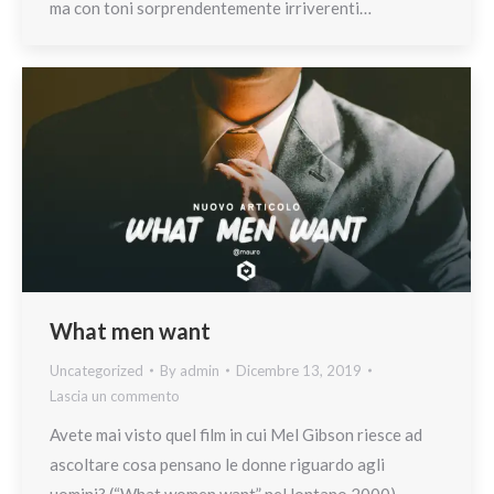
ma con toni sorprendentemente irriverenti…
What men want
Uncategorized
By
admin
Dicembre 13, 2019
Lascia un commento
Avete mai visto quel film in cui Mel Gibson riesce ad
ascoltare cosa pensano le donne riguardo agli
uomini? (“What women want” nel lontano 2000).