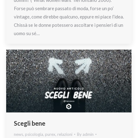
Forse può sembrare passato di moda, forse un po’
vintage, come direbbe qualcuno, eppure mi piace l’idea.
Chissà se le donne potessero ascoltare i pensieri di un
uomo su sé…
Scegli bene
news
,
psicologia
,
purex
,
relazioni
By
admin