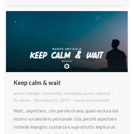
Keep calm & wait
amore
,
famiglia
,
matrimonio
,
psicologia
,
purex
,
relazioni
By
admin
Novembre 21, 2019
Lascia un commento
Wait…aspettare…che parola strana, quasi esclusa dal
nostro vocabolario personale. Già, perché aspettare
richiede impegno, costanza e soprattutto implica un