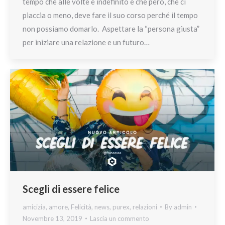
tempo che alle volte è indefinito e che però, che ci
piaccia o meno, deve fare il suo corso perché il tempo
non possiamo domarlo. Aspettare la “persona giusta”
per iniziare una relazione e un futuro…
Scegli di essere felice
amicizia
,
amore
,
Felicità
,
news
,
purex
,
relazioni
By
admin
Novembre 13, 2019
Lascia un commento