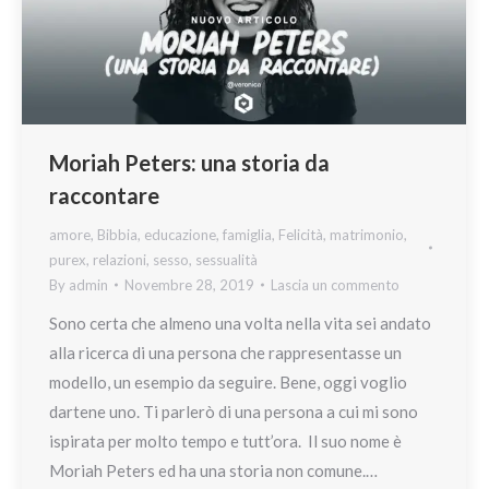
Moriah Peters: una storia da
raccontare
amore
,
Bibbia
,
educazione
,
famiglia
,
Felicità
,
matrimonio
,
purex
,
relazioni
,
sesso
,
sessualità
By
admin
Novembre 28, 2019
Lascia un commento
Sono certa che almeno una volta nella vita sei andato
alla ricerca di una persona che rappresentasse un
modello, un esempio da seguire. Bene, oggi voglio
dartene uno. Ti parlerò di una persona a cui mi sono
ispirata per molto tempo e tutt’ora. Il suo nome è
Moriah Peters ed ha una storia non comune.…