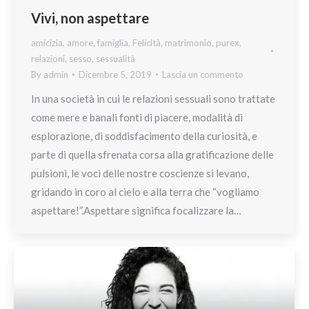
Vivi, non aspettare
amicizia
,
amore
,
famiglia
,
Felicità
,
matrimonio
,
purex
,
relazioni
,
sesso
,
sessualità
By
admin
Dicembre 5, 2019
Lascia un commento
In una società in cui le relazioni sessuali sono trattate
come mere e banali fonti di piacere, modalità di
esplorazione, di soddisfacimento della curiosità, e
parte di quella sfrenata corsa alla gratificazione delle
pulsioni, le voci delle nostre coscienze si levano,
gridando in coro al cielo e alla terra che “vogliamo
aspettare!”.Aspettare significa focalizzare la…