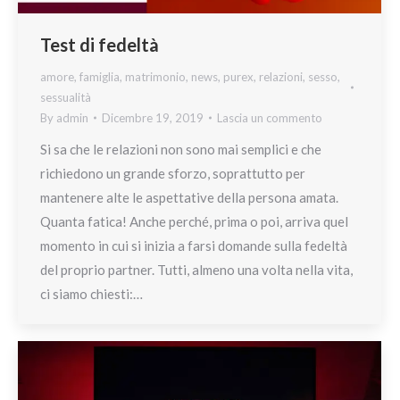
Test di fedeltà
amore
,
famiglia
,
matrimonio
,
news
,
purex
,
relazioni
,
sesso
,
sessualità
By
admin
Dicembre 19, 2019
Lascia un commento
Si sa che le relazioni non sono mai semplici e che
richiedono un grande sforzo, soprattutto per
mantenere alte le aspettative della persona amata.
Quanta fatica! Anche perché, prima o poi, arriva quel
momento in cui si inizia a farsi domande sulla fedeltà
del proprio partner. Tutti, almeno una volta nella vita,
ci siamo chiesti:…