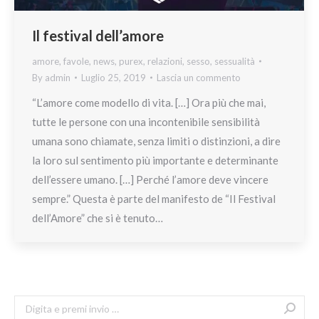
Il festival dell’amore
amore
,
favole
,
news
,
purex
,
relazioni
,
sesso
,
sessualità
By
admin
Luglio 25, 2019
Lascia un commento
“L’amore come modello di vita. […] Ora più che mai,
tutte le persone con una incontenibile sensibilità
umana sono chiamate, senza limiti o distinzioni, a dire
la loro sul sentimento più importante e determinante
dell’essere umano. […] Perché l’amore deve vincere
sempre.” Questa è parte del manifesto de “Il Festival
dell’Amore” che si è tenuto…
Search: