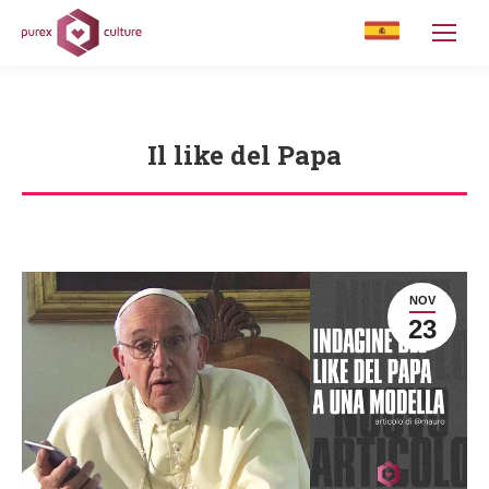
Il like del Papa
You are here:
NOV
23