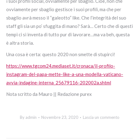
i suoi profili social, ovviamente per sbaglio. Cioè, non che
ovviamente per sbaglio gestisce i suoi profili, ma che per
sbaglio avrà messo il “galeotto” like. Che l’integrità del suo
staff gli sia un po’ sfuggita di mano? Sarà… Certo che di questi
tempi ci si inventa di tutto pur di lavorare…ma va beh, questa
è altra storia.
Una cosa è certa: questo 2020 non smette di stupirci!
https://www.tgcom24.mediaset.it/cronaca/il-profilo-
instagram-del-papa-mette-like-a-una-modella-vaticano-
avvia-indagine-interna_25679116-202002a.shtml
Nota scritto da Mauro || Redazione purex
By
admin
Novembre 23, 2020
Lascia un commento