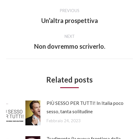
Post
PREVIOUS
navigation
Un’altra prospettiva
Previous
post:
NEXT
Non dovremmo scriverlo.
Next
post:
Related posts
PIÙ SESSO PER TUTTI! In Italia poco
sesso, tanta solitudine
Febbraio 24, 2023
Tradimento (la nuova frontiera della