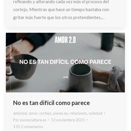
refinando y alterando cada vez más el proceso del
cortejo. Mientras que hace un tiempo bastaba con
gritar más fuerte que los otros pretendientes,…
No es tan difícil como parece
amistad
,
amor
,
cortejo
,
purex.es
,
relaciones
,
soledad
Por
purexculture.es
12 noviembre 2021
135 Comentarios