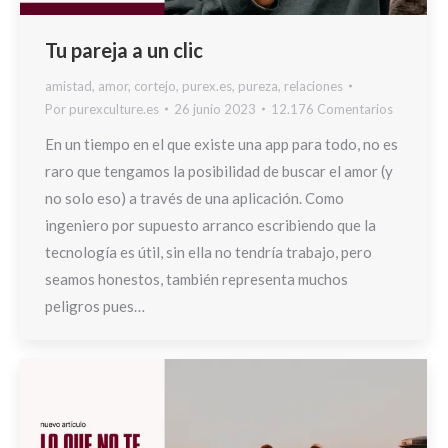
Tu pareja a un clic
amistad
,
amor
,
cortejo
,
purex.es
,
pureza
,
relaciones
Por
purexculture.es
26 junio 2023
12.176 Comentarios
En un tiempo en el que existe una app para todo, no es
raro que tengamos la posibilidad de buscar el amor (y
no solo eso) a través de una aplicación. Como
ingeniero por supuesto arranco escribiendo que la
tecnología es útil, sin ella no tendría trabajo, pero
seamos honestos, también representa muchos
peligros pues…