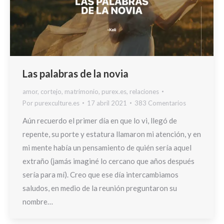
Las palabras de la novia
amor
,
cortejo
,
matrimonio
,
purex.es
,
relaciones
Por
purexculture.es
17 abril 2021
383 Comentarios
Aún recuerdo el primer día en que lo vi, llegó de
repente, su porte y estatura llamaron mi atención, y en
mi mente había un pensamiento de quién sería aquel
extraño (jamás imaginé lo cercano que años después
sería para mí). Creo que ese día intercambiamos
saludos, en medio de la reunión preguntaron su
nombre…