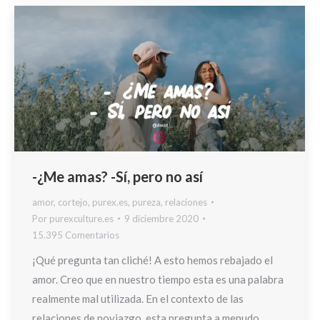
-¿Me amas? -Sí, pero no así
amor
,
cortejo
,
purex.es
,
pureza
,
relaciones
Por
purexculture.es
9 diciembre 2020
15.395 Comentarios
¡Qué pregunta tan cliché! A esto hemos rebajado el
amor. Creo que en nuestro tiempo esta es una palabra
realmente mal utilizada. En el contexto de las
relaciones de noviazgo, esta pregunta a menudo