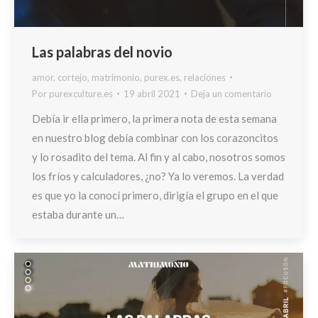
Las palabras del novio
amor
,
cortejo
,
matrimonio
,
purex.es
,
relaciones
Por
purexculture.es
19 abril 2021
Deja un comentario
Debía ir ella primero, la primera nota de esta semana
en nuestro blog debía combinar con los corazoncitos
y lo rosadito del tema. Al fin y al cabo, nosotros somos
los fríos y calculadores, ¿no? Ya lo veremos. La verdad
es que yo la conocí primero, dirigía el grupo en el que
estaba durante un…