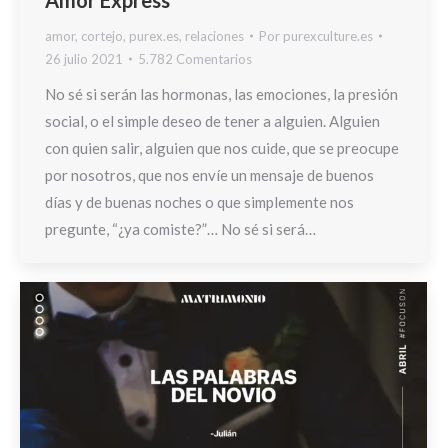
amor
,
cortejo
,
purex.es
,
relaciones
Por
purexculture.es
26 julio 2021
5.782 Comentarios
No sé si serán las hormonas, las emociones, la presión
social, o el simple deseo de tener a alguien. Alguien
con quien salir, alguien que nos cuide, que se preocupe
por nosotros, que nos envíe un mensaje de buenos
días y de buenas noches o que simplemente nos
pregunte, “¿ya comiste?”… No sé si será…