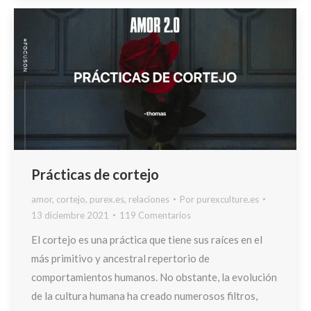
Prácticas de cortejo
amor
,
cortejo
,
purex.es
,
relaciones
Por
purexculture.es
13 diciembre 2021
119 Comentarios
El cortejo es una práctica que tiene sus raíces en el
más primitivo y ancestral repertorio de
comportamientos humanos. No obstante, la evolución
de la cultura humana ha creado numerosos filtros,