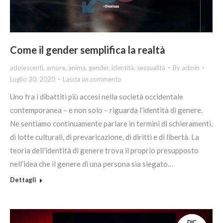
Come il gender semplifica la realtà
adolescenti
,
amore
,
anima
,
gender
,
identità
,
sessualità
By
admin
Luglio 30, 2020
Lascia un commento
Uno fra i dibattiti più accesi nella società occidentale
contemporanea – e non solo – riguarda l’identità di genere.
Ne sentiamo continuamente parlare in termini di schieramenti,
di lotte culturali, di prevaricazione, di diritti e di libertà. La
teoria dell’identità di genere trova il proprio presupposto
nell’idea che il genere di una persona sia slegato…
Dettagli
DIC