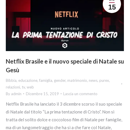
15
Netflix Brasile e il nuovo speciale di Natale su
Gesù
Bibbia
,
educazione
,
famiglia
,
gender
,
matrimonio
,
news
,
purex
,
relazioni
,
tv
,
web
By
admin
Dicembre 15, 2019
Lascia un commento
Netflix Brasile ha lanciato il 3 dicembre scorso il suo speciale
di Natale dal titolo “La prima tentazione di Cristo”. Non si
tratta del solito dolce e coccoloso film di Natale per famiglie,
ma di un lungometraggio che ha sì a che fare col Natale,