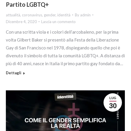
Partito LGBTQ+
attualità
,
coronavirus
,
gender
,
identità
By
admin
Dicembre 4, 2020
Lascia un commento
Con una scritta viola e i colori dell’arcobaleno, per la prima
volta Gilbert Baker si presentò alla Festa della Liberazione
Gay di San Francisco nel 1978, dispiegando quello che poi è
divenuto il simbolo di tutta la comunità LGBTQ+. A distanza di
più di 40 anni, nasce in Italia il primo partito gay fondato da…
Dettagli
LUG
30