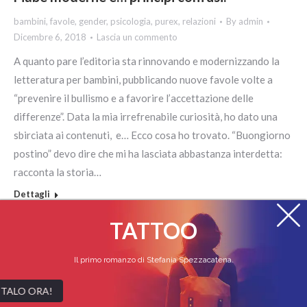
bambini
,
favole
,
gender
,
psicologia
,
purex
,
relazioni
By
admin
Dicembre 6, 2018
Lascia un commento
A quanto pare l’editoria sta rinnovando e modernizzando la
letteratura per bambini, pubblicando nuove favole volte a
“prevenire il bullismo e a favorire l’accettazione delle
differenze”. Data la mia irrefrenabile curiosità, ho dato una
sbirciata ai contenuti, e… Ecco cosa ho trovato. “Buongiorno
postino” devo dire che mi ha lasciata abbastanza interdetta:
racconta la storia…
Dettagli
TATTOO
Il primo romanzo di Stefania Spezzacatena.
ACQUISTALO ORA!