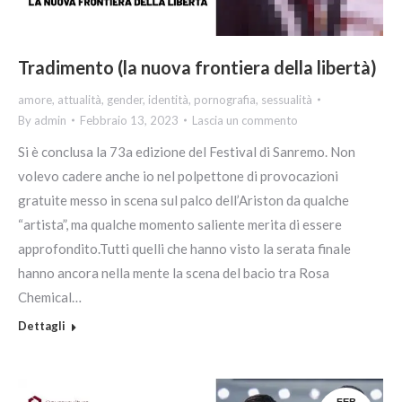
Tradimento (la nuova frontiera della libertà)
amore
,
attualità
,
gender
,
identità
,
pornografia
,
sessualità
By
admin
Febbraio 13, 2023
Lascia un commento
Si è conclusa la 73a edizione del Festival di Sanremo. Non
volevo cadere anche io nel polpettone di provocazioni
gratuite messo in scena sul palco dell’Ariston da qualche
“artista”, ma qualche momento saliente merita di essere
approfondito.Tutti quelli che hanno visto la serata finale
hanno ancora nella mente la scena del bacio tra Rosa
Chemical…
Dettagli
FEB