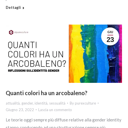
Dettagli
GIU
23
Quanti colori ha un arcobaleno?
attualità
,
gender
,
identità
,
sessualità
By
purexculture
Giugno 23, 2022
Lascia un commento
Le teorie oggi sempre più diffuse relative alla gender identity
stanno conducendo ad una strutturazione sempre più