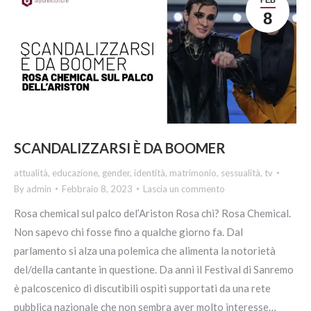
8
SCANDALIZZARSI È DA BOOMER
attualità
,
educazione
,
gender
,
identità
,
matrimonio
,
sessualità
,
tv
By
admin
Febbraio 8, 2023
Lascia un commento
Rosa chemical sul palco del’Ariston Rosa chi? Rosa Chemical.
Non sapevo chi fosse fino a qualche giorno fa. Dal
parlamento si alza una polemica che alimenta la notorietà
del/della cantante in questione. Da anni il Festival di Sanremo
è palcoscenico di discutibili ospiti supportati da una rete
pubblica nazionale che non sembra aver molto interesse…