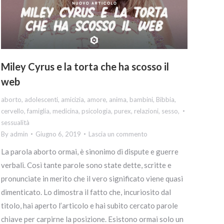
Miley Cyrus e la torta che ha scosso il
web
aborto
,
adolescenti
,
amicizia
,
amore
,
anima
,
bambini
,
Bibbia
,
cervello
,
famiglia
,
medicina
,
psicologia
,
purex
,
relazioni
,
sesso
,
sessualità
By
admin
Giugno 6, 2019
Lascia un commento
La parola aborto ormai, è sinonimo di dispute e guerre
verbali. Così tante parole sono state dette, scritte e
pronunciate in merito che il vero significato viene quasi
dimenticato. Lo dimostra il fatto che, incuriosito dal
titolo, hai aperto l’articolo e hai subito cercato parole
chiave per carpirne la posizione. Esistono ormai solo un