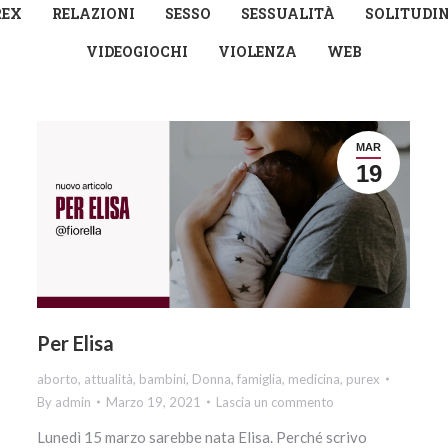
REX
RELAZIONI
SESSO
SESSUALITÀ
SOLITUDI
VIDEOGIOCHI
VIOLENZA
WEB
MAR
19
Per Elisa
aborto
,
attualità
,
bambini
,
Donna
,
famiglia
,
medicina
,
purex
By
admin
Marzo 19, 2021
Lascia un commento
Lunedì 15 marzo sarebbe nata Elisa. Perché scrivo