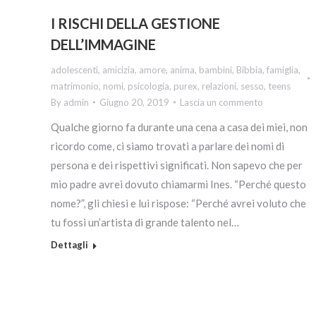
I RISCHI DELLA GESTIONE
DELL’IMMAGINE
adolescenti
,
amicizia
,
amore
,
anima
,
bambini
,
Bibbia
,
famiglia
,
matrimonio
,
nomi
,
psicologia
,
purex
,
relazioni
,
sesso
,
teens
By
admin
Giugno 20, 2019
Lascia un commento
Qualche giorno fa durante una cena a casa dei miei, non
ricordo come, ci siamo trovati a parlare dei nomi di
persona e dei rispettivi significati. Non sapevo che per
mio padre avrei dovuto chiamarmi Ines. “Perché questo
nome?”, gli chiesi e lui rispose: “Perché avrei voluto che
tu fossi un’artista di grande talento nel…
Dettagli