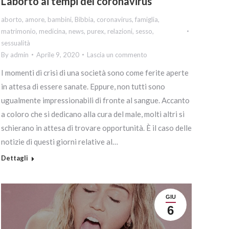
L’aborto ai tempi del coronavirus
aborto
,
amore
,
bambini
,
Bibbia
,
coronavirus
,
famiglia
,
matrimonio
,
medicina
,
news
,
purex
,
relazioni
,
sesso
,
sessualità
By
admin
Aprile 9, 2020
Lascia un commento
I momenti di crisi di una società sono come ferite aperte
in attesa di essere sanate. Eppure, non tutti sono
ugualmente impressionabili di fronte al sangue. Accanto
a coloro che si dedicano alla cura del male, molti altri si
schierano in attesa di trovare opportunità. È il caso delle
notizie di questi giorni relative al…
Dettagli
GIU
6