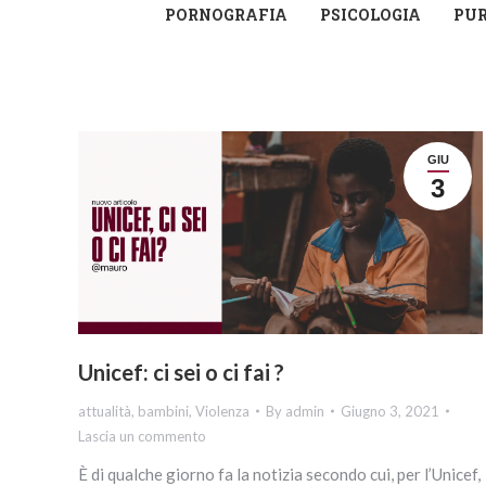
PORNOGRAFIA
PSICOLOGIA
PU
GIU
3
Unicef: ci sei o ci fai ?
attualità
,
bambini
,
Violenza
By
admin
Giugno 3, 2021
Lascia un commento
È di qualche giorno fa la notizia secondo cui, per l’Unicef,