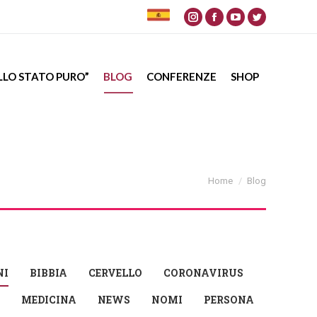
Instagram
Facebook
YouTube
Twitter
page
page
page
page
opens
opens
opens
opens
ALLO STATO PURO”
BLOG
CONFERENZE
SHOP
in
in
in
in
new
new
new
new
window
window
window
window
You are here:
Home
Blog
NI
BIBBIA
CERVELLO
CORONAVIRUS
MEDICINA
NEWS
NOMI
PERSONA