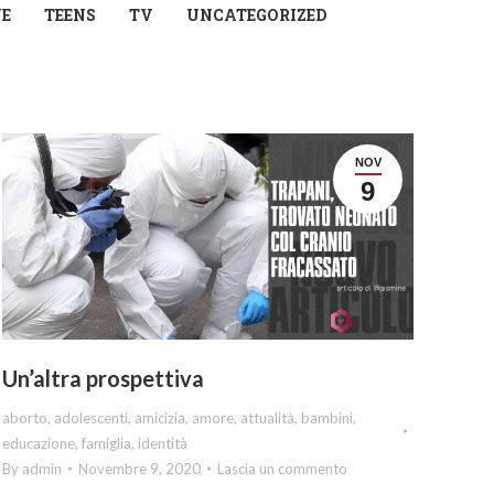
NE
TEENS
TV
UNCATEGORIZED
NOV
9
Un’altra prospettiva
aborto
,
adolescenti
,
amicizia
,
amore
,
attualità
,
bambini
,
educazione
,
famiglia
,
identità
By
admin
Novembre 9, 2020
Lascia un commento