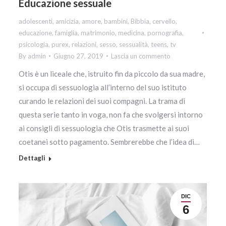
Educazione sessuale
adolescenti
,
amicizia
,
amore
,
bambini
,
Bibbia
,
cervello
,
educazione
,
famiglia
,
matrimonio
,
medicina
,
pornografia
,
psicologia
,
purex
,
relazioni
,
sesso
,
sessualità
,
teens
,
tv
By
admin
Giugno 27, 2019
Lascia un commento
Otis è un liceale che, istruito fin da piccolo da sua madre,
si occupa di sessuologia all’interno del suo istituto
curando le relazioni dei suoi compagni. La trama di
questa serie tanto in voga, non fa che svolgersi intorno
ai consigli di sessuologia che Otis trasmette ai suoi
coetanei sotto pagamento. Sembrerebbe che l’idea di…
Dettagli
DIC
6