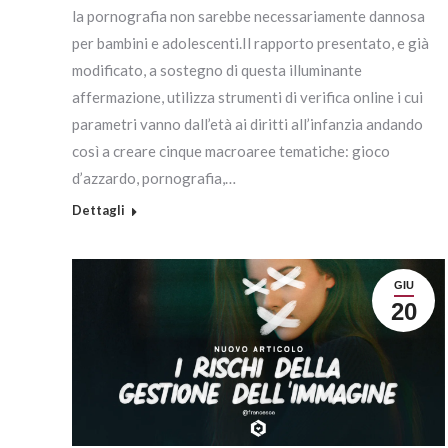
la pornografia non sarebbe necessariamente dannosa
per bambini e adolescenti.Il rapporto presentato, e già
modificato, a sostegno di questa illuminante
affermazione, utilizza strumenti di verifica online i cui
parametri vanno dall’età ai diritti all’infanzia andando
così a creare cinque macroaree tematiche: gioco
d’azzardo, pornografia,…
Dettagli
GIU
20