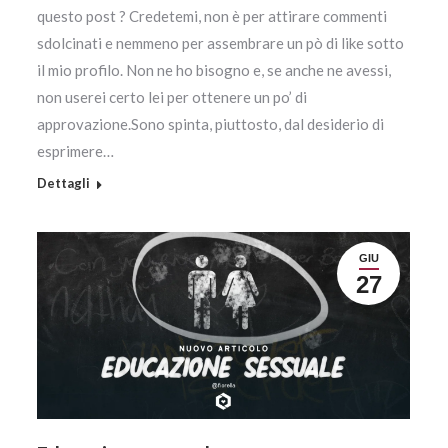
questo post ? Credetemi, non è per attirare commenti
sdolcinati e nemmeno per assembrare un pò di like sotto
il mio profilo. Non ne ho bisogno e, se anche ne avessi,
non userei certo lei per ottenere un po’ di
approvazione.Sono spinta, piuttosto, dal desiderio di
esprimere…
Dettagli
GIU
27