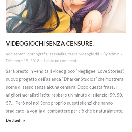
VIDEOGIOCHI SENZA CENSURE.
adolescenti
,
pornografia
,
sessualità
,
teens
,
videogiochi
By
admin
Dicembre 19, 2018
Lascia un commento
Sarà presto in vendita il videogioco “Negligee: Love Stories”,
nuovo progetto dell’azienda “Dharker Studios” che mostrerà
scene di sesso senza alcuna censura. Dopo questa frase, i
migliori moralisti istituirebbero un minuto di silenzio: 59, 58,
57… Però noi no! Sono proprio questi silenzi che hanno
sradicato la voglia di combattere per ciò che è naturalmente…
Dettagli