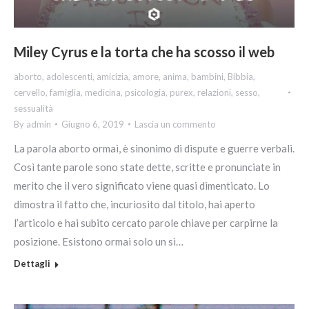
Miley Cyrus e la torta che ha scosso il web
aborto
,
adolescenti
,
amicizia
,
amore
,
anima
,
bambini
,
Bibbia
,
cervello
,
famiglia
,
medicina
,
psicologia
,
purex
,
relazioni
,
sesso
,
sessualità
By
admin
Giugno 6, 2019
Lascia un commento
La parola aborto ormai, è sinonimo di dispute e guerre verbali.
Così tante parole sono state dette, scritte e pronunciate in
merito che il vero significato viene quasi dimenticato. Lo
dimostra il fatto che, incuriosito dal titolo, hai aperto
l’articolo e hai subito cercato parole chiave per carpirne la
posizione. Esistono ormai solo un sì…
Dettagli