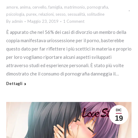
amore
,
anima
,
cervello
,
famiglia
,
matrimonio
,
pornografia
,
psicologia
,
purex
,
relazioni
,
sesso
,
sessualità
,
solitudine
By
admin
Maggio 23, 2019
1 Comment
È appurato che nel 56% dei casi di divorzio un membro della
coppia manifestava un’ossessione per il porno, basterebbe
questo dato per far riflettere i più scettici in materia e proprio
per loro vogliamo riportare alcuni aspetti sviluppati
attraverso studi ed esperienze personali. È stato più volte
dimostrato che il consumo di pornografia danneggia il…
Dettagli
DIC
19