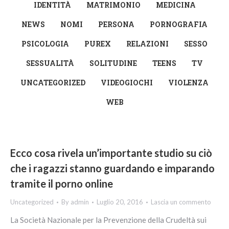
IDENTITÀ
MATRIMONIO
MEDICINA
NEWS
NOMI
PERSONA
PORNOGRAFIA
PSICOLOGIA
PUREX
RELAZIONI
SESSO
SESSUALITÀ
SOLITUDINE
TEENS
TV
UNCATEGORIZED
VIDEOGIOCHI
VIOLENZA
WEB
Ecco cosa rivela un’importante studio su ciò
che i ragazzi stanno guardando e imparando
tramite il porno online
Uncategorized
By
admin
Luglio 20, 2016
Lascia un commento
La Società Nazionale per la Prevenzione della Crudeltà sui