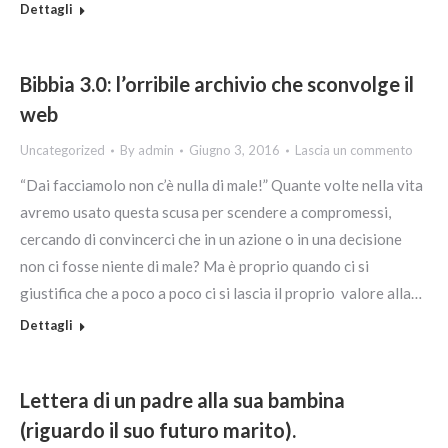
Dettagli
Bibbia 3.0: l’orribile archivio che sconvolge il
web
Uncategorized
By
admin
Giugno 3, 2016
Lascia un commento
“Dai facciamolo non c’è nulla di male!” Quante volte nella vita
avremo usato questa scusa per scendere a compromessi,
cercando di convincerci che in un azione o in una decisione
non ci fosse niente di male? Ma è proprio quando ci si
giustifica che a poco a poco ci si lascia il proprio valore alla…
Dettagli
Lettera di un padre alla sua bambina
(riguardo il suo futuro marito).