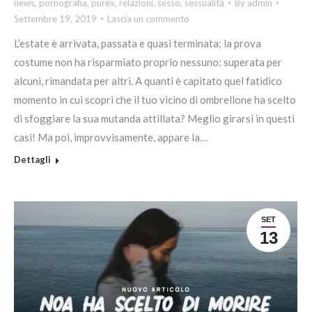
news
,
pornografia
,
purex
,
relazioni
,
sesso
,
sessualità
By
admin
Settembre 19, 2019
Lascia un commento
L’estate è arrivata, passata e quasi terminata; la prova
costume non ha risparmiato proprio nessuno: superata per
alcuni, rimandata per altri. A quanti è capitato quel fatidico
momento in cui scopri che il tuo vicino di ombrellone ha scelto
di sfoggiare la sua mutanda attillata? Meglio girarsi in questi
casi! Ma poi, improvvisamente, appare la…
Dettagli
SET
13