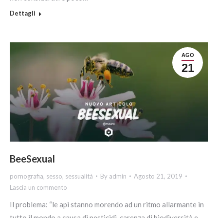
Dettagli
AGO
21
BeeSexual
pornografia
,
sesso
,
sessualità
By
admin
Agosto 21, 2019
Lascia un commento
Il problema: “le api stanno morendo ad un ritmo allarmante in
tutto il mondo a causa di pesticidi, carenza di biodiversità e