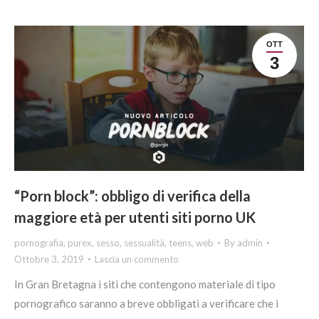
OTT
3
“Porn block”: obbligo di verifica della
maggiore età per utenti siti porno UK
pornografia
,
purex
,
sesso
,
sessualità
,
teens
,
web
By
admin
Ottobre 3, 2019
Lascia un commento
In Gran Bretagna i siti che contengono materiale di tipo
pornografico saranno a breve obbligati a verificare che i