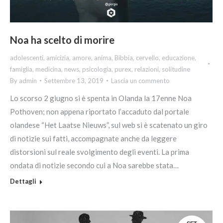
Noa ha scelto di morire
adolescenti
,
amicizia
,
amore
,
anima
,
Bibbia
,
cervello
,
educazione
,
famiglia
,
medicina
,
news
,
psicologia
,
purex
,
relazioni
,
solitudine
By
admin
Settembre 13, 2019
Lascia un commento
Lo scorso 2 giugno si è spenta in Olanda la 17enne Noa
Pothoven; non appena riportato l’accaduto dal portale
olandese “Het Laatse Nieuws”, sul web si è scatenato un giro
di notizie sui fatti, accompagnate anche da leggere
distorsioni sul reale svolgimento degli eventi. La prima
ondata di notizie secondo cui a Noa sarebbe stata…
Dettagli