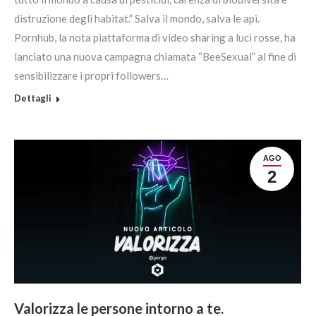
distruzione degli habitat.” Salva il mondo, salva le api.
Pornhub, la nota piattaforma di video sharing a luci rosse, ha
lanciato una nuova campagna chiamata “BeeSexual” al fine di
sensibilizzare i propri followers…
Dettagli
AGO
2
Valorizza le persone intorno a te.