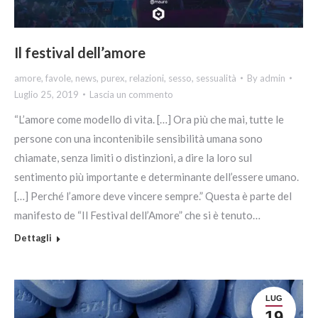
Il festival dell’amore
amore
,
favole
,
news
,
purex
,
relazioni
,
sesso
,
sessualità
By
admin
Luglio 25, 2019
Lascia un commento
“L’amore come modello di vita. […] Ora più che mai, tutte le
persone con una incontenibile sensibilità umana sono
chiamate, senza limiti o distinzioni, a dire la loro sul
sentimento più importante e determinante dell’essere umano.
[…] Perché l’amore deve vincere sempre.” Questa è parte del
manifesto de “Il Festival dell’Amore” che si è tenuto…
Dettagli
LUG
19