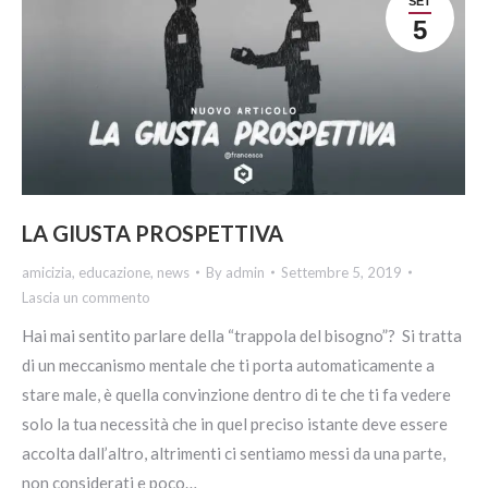
SET
5
LA GIUSTA PROSPETTIVA
amicizia
,
educazione
,
news
By
admin
Settembre 5, 2019
Lascia un commento
Hai mai sentito parlare della “trappola del bisogno”? Si tratta
di un meccanismo mentale che ti porta automaticamente a
stare male, è quella convinzione dentro di te che ti fa vedere
solo la tua necessità che in quel preciso istante deve essere
accolta dall’altro, altrimenti ci sentiamo messi da una parte,
non considerati e poco…