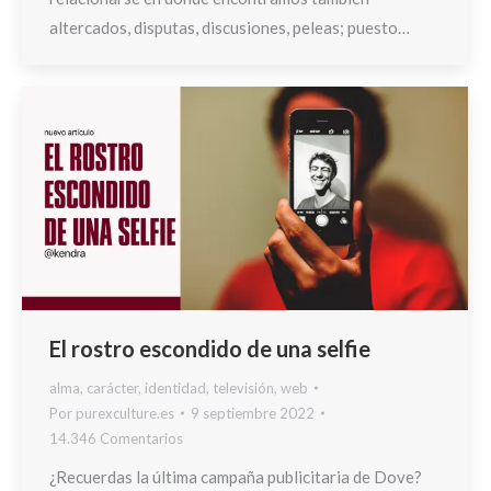
altercados, disputas, discusiones, peleas; puesto…
El rostro escondido de una selfie
alma
,
carácter
,
identidad
,
televisión
,
web
Por
purexculture.es
9 septiembre 2022
14.346 Comentarios
¿Recuerdas la última campaña publicitaria de Dove?