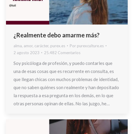
¿Realmente debo amarme más?
alma
,
amor
,
carácter
,
purex.es
Por
purexculture.es
2 agosto 2023
25.482 Comentarios
Soy psicóloga de profesión, y puedo contarles que
una de esas cosas que es recurrente en consulta, es
que llegan chicas con muchos problemas de identidad,
que no saben quiénes son realmente y han depositado
la respuesta a esa pregunta en los demás, en lo que
otras personas opinan de ellas. No las juzgo, he…