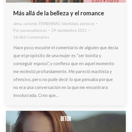
Más allá de la belleza y el romance
alma
,
carácter
,
FEMENINAS
,
identidad
,
purex.es
Por
purexculture.es
29 septiembre 2021
16.066 Comentarios
Hace poco escuché el comentario de alguien que decía
que el propósito de una mujer es “ser bonita y
conseguir esposo”, y confieso que en aquel momento
me molestó profundamente. Me pareció machista y
ofensivo, pero no pude decir lo que pensaba porque
no era una conversación en la que me encontrara
involucrada. Creo que…