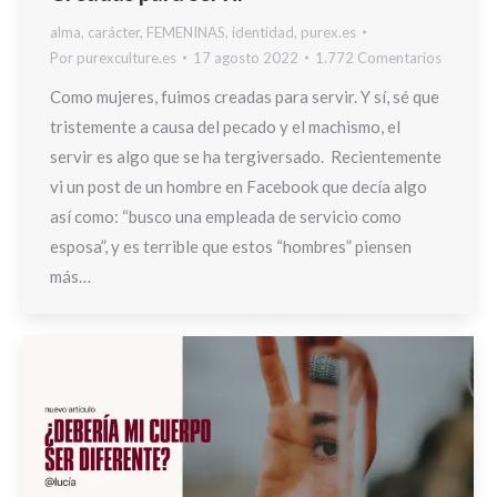
alma
,
carácter
,
FEMENINAS
,
identidad
,
purex.es
Por
purexculture.es
17 agosto 2022
1.772 Comentarios
Como mujeres, fuimos creadas para servir. Y sí, sé que
tristemente a causa del pecado y el machismo, el
servir es algo que se ha tergiversado. Recientemente
vi un post de un hombre en Facebook que decía algo
así como: “busco una empleada de servicio como
esposa”, y es terrible que estos “hombres” piensen
más…