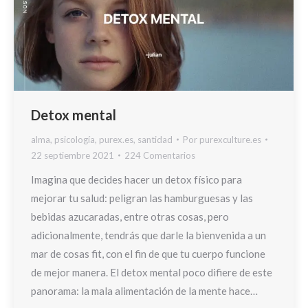
Detox mental
alma
,
psicología
,
purex.es
,
santidad
Por
purexculture.es
22 septiembre 2021
224 Comentarios
Imagina que decides hacer un detox físico para
mejorar tu salud: peligran las hamburguesas y las
bebidas azucaradas, entre otras cosas, pero
adicionalmente, tendrás que darle la bienvenida a un
mar de cosas fit, con el fin de que tu cuerpo funcione
de mejor manera. El detox mental poco difiere de este
panorama: la mala alimentación de la mente hace…