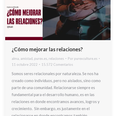
¿Cómo mejorar las relaciones?
alma
,
amistad
,
purex.es
,
relaciones
Por
purexculture.es
11 octubre 2022
15.572 Comentarios
Somos seres relacionales por naturaleza. Se nos ha
creado como individuos, pero no aislados, sino como
parte de una comunidad. Relacionarse siempre es
fundamental para el desarrollo humano, es en las
relaciones en donde encontramos avances, logros y
crecimiento. Sin embargo, es justamente en el
relacionarse en donde encontramos también