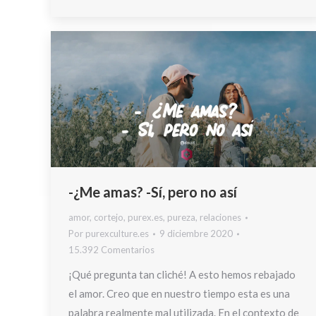
-¿Me amas? -Sí, pero no así
amor
,
cortejo
,
purex.es
,
pureza
,
relaciones
Por
purexculture.es
9 diciembre 2020
15.392 Comentarios
¡Qué pregunta tan cliché! A esto hemos rebajado
el amor. Creo que en nuestro tiempo esta es una
palabra realmente mal utilizada. En el contexto de