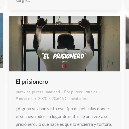
surge…
El prisionero
purex.es
,
pureza
,
santidad
Por
purexculture.es
9 noviembre 2020
20.645 Comentarios
¿Alguna vez han visto ese tipo de películas donde
el secuestrador en lugar de matar de una vez a su
prisionero, lo que hace es que lo encierra y tortura,