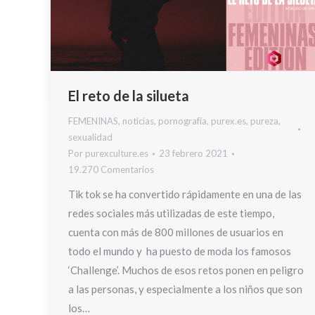
El reto de la silueta
FEMENINAS
,
noticias
,
pornografía
,
purex.es
,
pureza
,
sexualidad
Por
purexculture.es
23 febrero 2021
19.270 Comentarios
Tik tok se ha convertido rápidamente en una de las
redes sociales más utilizadas de este tiempo,
cuenta con más de 800 millones de usuarios en
todo el mundo y ha puesto de moda los famosos
‘Challenge’. Muchos de esos retos ponen en peligro
a las personas, y especialmente a los niños que son
los…