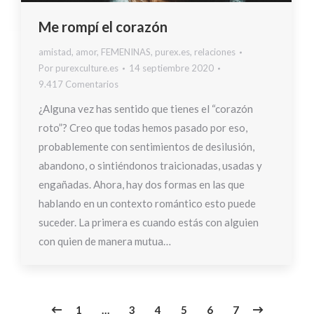
Me rompí el corazón
amistad
,
amor
,
FEMENINAS
,
purex.es
,
relaciones
Por
purexculture.es
14 septiembre 2020
9.417 Comentarios
¿Alguna vez has sentido que tienes el “corazón
roto”? Creo que todas hemos pasado por eso,
probablemente con sentimientos de desilusión,
abandono, o sintiéndonos traicionadas, usadas y
engañadas. Ahora, hay dos formas en las que
hablando en un contexto romántico esto puede
suceder. La primera es cuando estás con alguien
con quien de manera mutua…
1
…
3
4
5
6
7