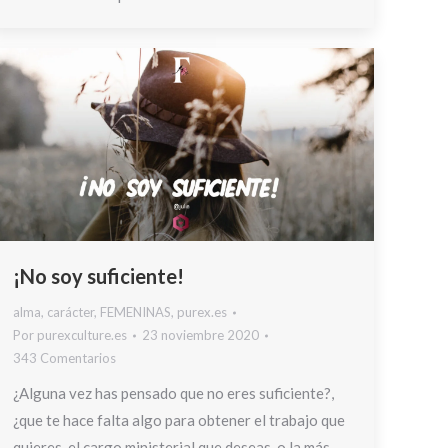
¡No soy suficiente!
alma
,
carácter
,
FEMENINAS
,
purex.es
Por
purexculture.es
23 noviembre 2020
343 Comentarios
¿Alguna vez has pensado que no eres suficiente?,
¿que te hace falta algo para obtener el trabajo que
quieres, el cargo ministerial que deseas, o la más