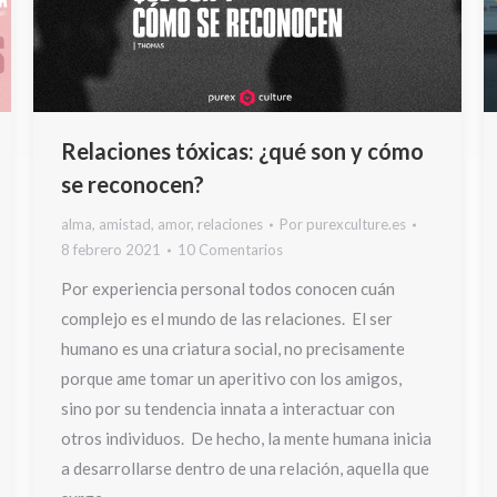
Relaciones tóxicas: ¿qué son y cómo
se reconocen?
alma
,
amistad
,
amor
,
relaciones
Por
purexculture.es
8 febrero 2021
10 Comentarios
Por experiencia personal todos conocen cuán
complejo es el mundo de las relaciones. El ser
humano es una criatura social, no precisamente
porque ame tomar un aperitivo con los amigos,
sino por su tendencia innata a interactuar con
otros individuos. De hecho, la mente humana inicia
a desarrollarse dentro de una relación, aquella que