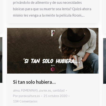
privándolo de alimento y de sus necesidades
básicas para que su muerte sea lenta? Quizá ahora
mismo les venga a la mente la película Room,…
Si tan solo hubiera…
alma
,
FEMENINAS
,
purex.es
,
santidad
Por
purexculture.es
25 octubre 2020
104 Comentarios