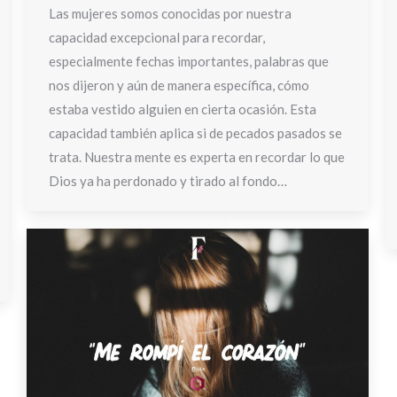
Las mujeres somos conocidas por nuestra
capacidad excepcional para recordar,
especialmente fechas importantes, palabras que
nos dijeron y aún de manera específica, cómo
estaba vestido alguien en cierta ocasión. Esta
capacidad también aplica si de pecados pasados se
trata. Nuestra mente es experta en recordar lo que
Dios ya ha perdonado y tirado al fondo…