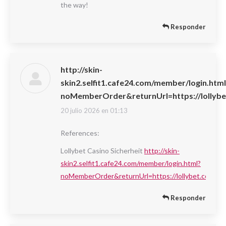
the way!
Responder
http://skin-
skin2.selfit1.cafe24.com/member/login.htm
noMemberOrder&returnUrl=https://lollybe
20 julio 2026 en 01:13
dice:
References:
Lollybet Casino Sicherheit
http://skin-
skin2.selfit1.cafe24.com/member/login.html?
noMemberOrder&returnUrl=https://lollybet.com.de
Responder