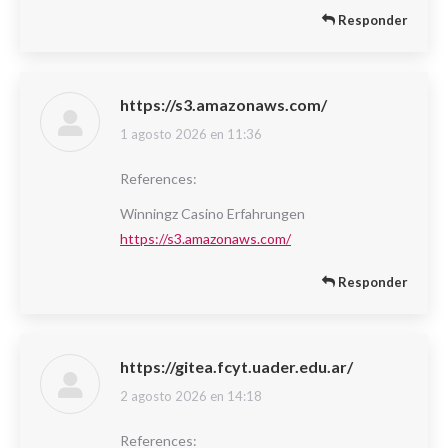
Responder
https://s3.amazonaws.com/
1 agosto 2026 en 11:36
dice:
References:
Winningz Casino Erfahrungen
https://s3.amazonaws.com/
Responder
https://gitea.fcyt.uader.edu.ar/
2 agosto 2026 en 14:18
dice:
References: