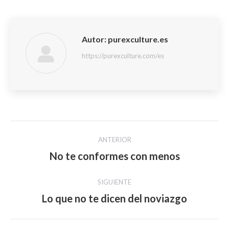
Autor:
purexculture.es
https://purexculture.com/es
Navegación
ANTERIOR
entre
No te conformes con menos
Publicación
anterior:
publicaciones
SIGUIENTE
Lo que no te dicen del noviazgo
Publicación
siguiente: