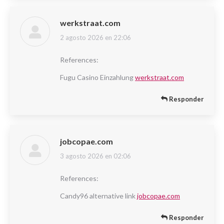
werkstraat.com
2 agosto 2026 en 22:06
dice:
References:
Fugu Casino Einzahlung
werkstraat.com
Responder
jobcopae.com
3 agosto 2026 en 02:06
dice:
References:
Candy96 alternative link
jobcopae.com
Responder