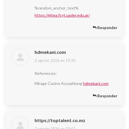
%random_anchor_text%
https://gitea.fcyt.uader.edu.ar/
Responder
hdmekani.com
2 agosto 2026 en 19:30
dice:
References:
Mirage Casino Auszahlung
hdmekani.com
Responder
https://toptalent.co.mz
2 agosto 2026 en 20:47