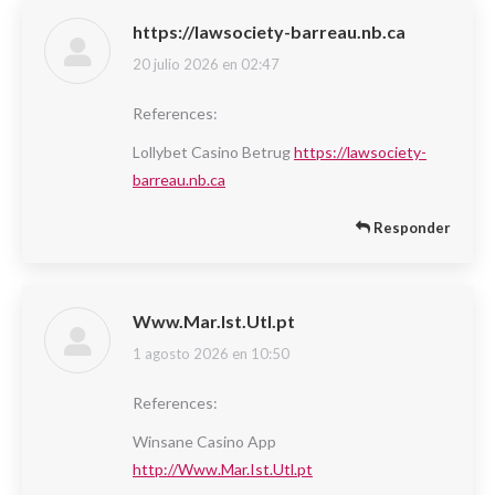
https://lawsociety-barreau.nb.ca
20 julio 2026 en 02:47
dice:
References:
Lollybet Casino Betrug
https://lawsociety-
barreau.nb.ca
Responder
Www.Mar.Ist.Utl.pt
1 agosto 2026 en 10:50
dice:
References:
Winsane Casino App
http://Www.Mar.Ist.Utl.pt