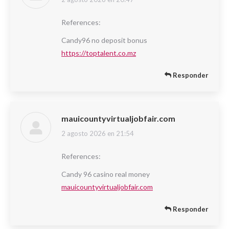
dice:
References:
Candy96 no deposit bonus
https://toptalent.co.mz
Responder
mauicountyvirtualjobfair.com
2 agosto 2026 en 21:54
dice:
References:
Candy 96 casino real money
mauicountyvirtualjobfair.com
Responder